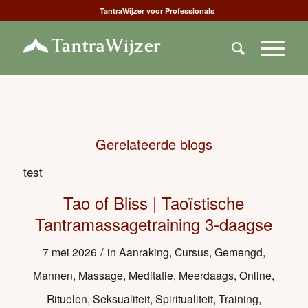
TantraWijzer voor Professionals
Gerelateerde blogs
test
Tao of Bliss | Taoïstische
Tantramassagetraining 3-daagse
/
7 mei 2026
in
Aanraking
,
Cursus
,
Gemengd
,
Mannen
,
Massage
,
Meditatie
,
Meerdaags
,
Online
,
Rituelen
,
Seksualiteit
,
Spiritualiteit
,
Training
,