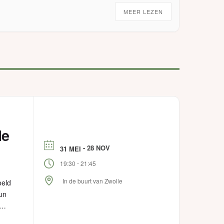
MEER LEZEN
le
- 28 NOV
31 MEI
-
19:30
21:45
In de buurt van Zwolle
oeld
hun