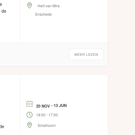
he
Hart van Mira
n de
Enschede
MEER LEZEN
- 13 JUN
20 NOV
-
18:00
17:00
Smalhoorn
nde