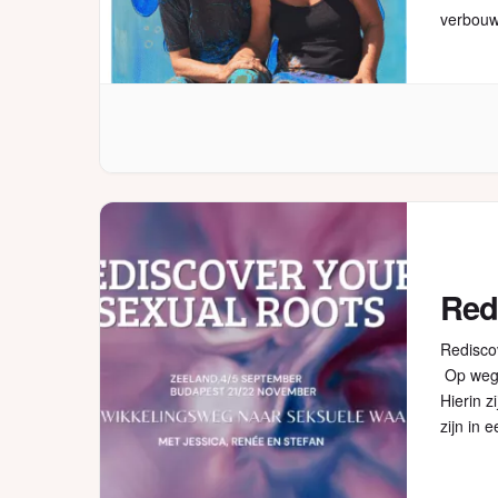
verbouw
groep, h
Red
Redisco
Op weg 
Hierin z
zijn in
moeitelo