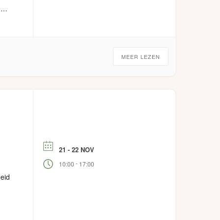
de
MEER LEZEN
21 - 22 NOV
d
-
10:00
17:00
oeid