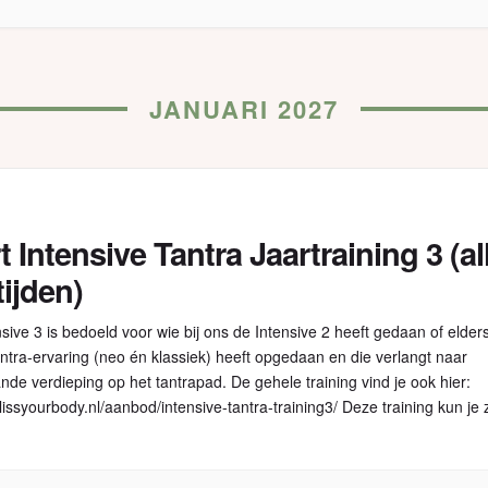
JANUARI 2027
t Intensive Tantra Jaartraining 3 (al
tijden)
sive 3 is bedoeld voor wie bij ons de Intensive 2 heeft gedaan of elders
ntra-ervaring (neo én klassiek) heeft opgedaan en die verlangt naar
de verdieping op het tantrapad. De gehele training vind je ook hier:
blissyourbody.nl/aanbod/intensive-tantra-training3/ Deze training kun je 
ltieme pelgrimstocht (yatra). Omdat dit niet je […]