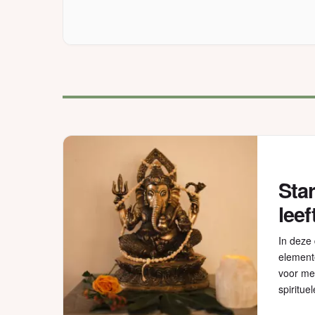
Star
leef
In deze
elemente
voor men
spiritue
ervaring