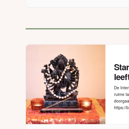
Star
leef
De Inten
ruime ta
doorgaan
https://
als je u