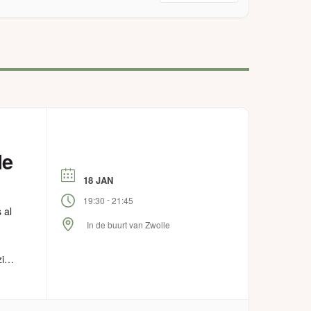
le
18 JAN
-
19:30
21:45
 al
In de buurt van Zwolle
zien