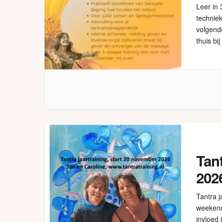
Leer in
techniek
volgende
thuis bi
profess
Tant
202
Tantra j
weekend
invloed 