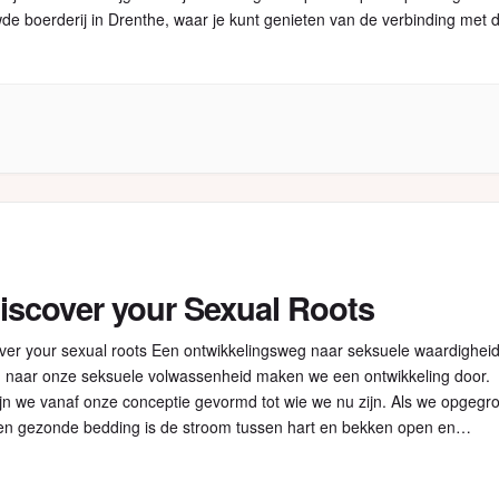
de boerderij in Drenthe, waar je kunt genieten van de verbinding met 
eerlijk vegetarisch […]
iscover your Sexual Roots
ver your sexual roots Een ontwikkelingsweg naar seksuele waardighei
naar onze seksuele volwassenheid maken we een ontwikkeling door.
ijn we vanaf onze conceptie gevormd tot wie we nu zijn. Als we opgegr
 een gezonde bedding is de stroom tussen hart en bekken open en
os. Onze drie polen, hoofd, hart […]