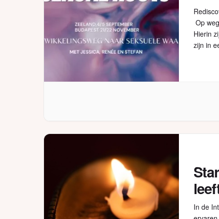
Redisco
Op weg 
Hierin z
zijn in
moeitelo
Star
leef
In de In
ervaren