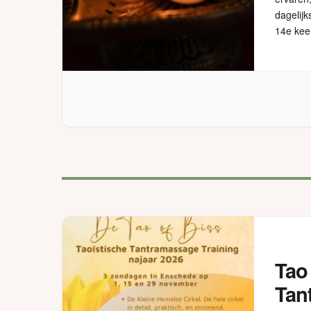
dagelijk
14e keer
Tao 
Tan