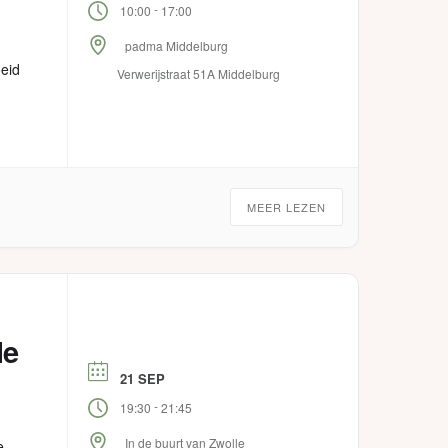
-
10:00
17:00
d
padma Middelburg
oeid
Verwerijstraat 51A Middelburg
MEER LEZEN
le
21 SEP
-
19:30
21:45
In de buurt van Zwolle
e