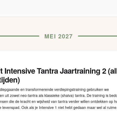
MEI 2027
t Intensive Tantra Jaartraining 2 (al
tijden)
 diepgaande en transformerende verdiepingstraining gebruiken we
n uit zowel neo-tantra als klassieke (shaiva) tantra. De training is bed
sen die de kracht en wijsheid van tantra verder willen ontdekken op 
le levenspad. Ook als je Intensive 1 niet hebt gedaan maar wel al ruime
 hebt in tantra ben je welkom. […]