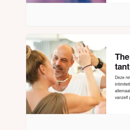
The 
tant
Deze ret
intimite
allemaal
vanzelf 
momente