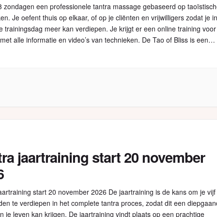
 3 zondagen een professionele tantra massage gebaseerd op taoïstisc
en. Je oefent thuis op elkaar, of op je cliënten en vrijwilligers zodat je i
 trainingsdag meer kan verdiepen. Je krijgt er een online training voor
j met alle informatie en video’s van technieken. De Tao of Bliss is een
ionele […]
ra jaartraining start 20 november
6
aartraining start 20 november 2026 De jaartraining is de kans om je vijf
en te verdiepen in het complete tantra proces, zodat dit een diepgaa
in je leven kan krijgen. De jaartraining vindt plaats op een prachtige