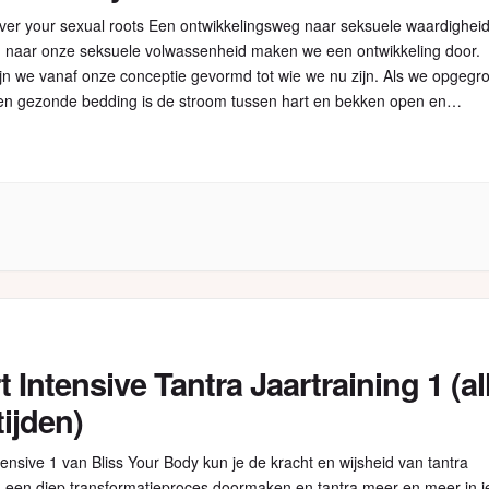
ver your sexual roots Een ontwikkelingsweg naar seksuele waardighei
naar onze seksuele volwassenheid maken we een ontwikkeling door.
ijn we vanaf onze conceptie gevormd tot wie we nu zijn. Als we opgegr
 een gezonde bedding is de stroom tussen hart en bekken open en
os. Onze drie polen, hoofd, hart […]
t Intensive Tantra Jaartraining 1 (al
tijden)
tensive 1 van Bliss Your Body kun je de kracht en wijsheid van tantra
, een diep transformatieproces doormaken en tantra meer en meer in j