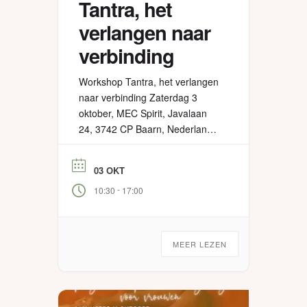
Tantra, het
verlangen naar
verbinding
Workshop Tantra, het verlangen
naar verbinding Zaterdag 3
oktober, MEC Spirit, Javalaan
24, 3742 CP Baarn, Nederland
Aanmelden:
https://tantratraining.nl/aanmelden-
03 OKT
het-verlangen-naar-verbinding/
-
10:30
17:00
Meer informatie:
https://tantratraining.nl/verlangen-
naar-verbinding/ Tantra biedt
een nieuwe, unieke visie op
MEER LEZEN
verlangen, liefde en intimiteit. In
deze workshop onderzoeken we
hoe kunt genieten van het
gevoel van verlangen op zich,