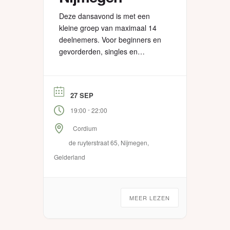
Deze dansavond is met een
kleine groep van maximaal 14
deelnemers. Voor beginners en
gevorderden, singles en
(gelegenheids)stellen, vooral
voor jezelf om nog meer in je lijf
te kunnen zakken en van je lijf te
27 SEP
kunnen genieten.
-
19:00
22:00
Cordium
de ruyterstraat 65, Nijmegen,
Gelderland
MEER LEZEN