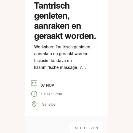
Tantrisch
genieten,
aanraken en
geraakt worden.
Workshop: Tantrisch genieten,
aanraken en geraakt worden.
Inclusief tandava en
kashmirische massage. 7
november 2026. Sensibel,
Capelle aan den IJssel 10.30 –
07 NOV
17.00 uur. Deelname: € 105
-
10:30
17:00
Aanmelden:
https://tantratraining.nl/aanmelding-
Sensibel
special-tantrisch-ontmoeten/
Sophie en Henri zijn 10 jaar
samen. Ze kennen elkaar goed
MEER LEZEN
en hebben fijne intimiteit. In een