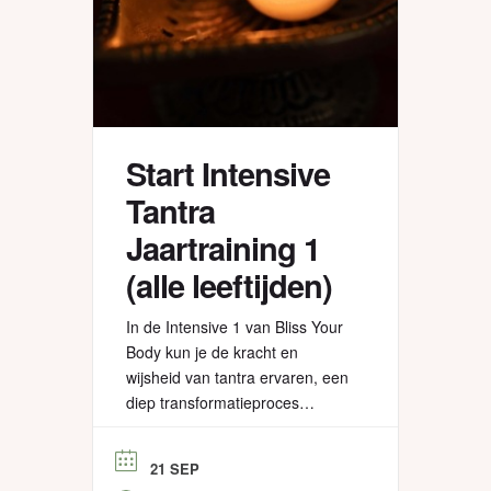
Start Intensive
Tantra
Jaartraining 1
(alle leeftijden)
In de Intensive 1 van Bliss Your
Body kun je de kracht en
wijsheid van tantra ervaren, een
diep transformatieproces
doormaken en tantra meer en
meer in je dagelijks leven
21 SEP
integreren. Najaar 2026 geven