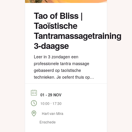
Tao of Bliss |
Taoïstische
Tantramassagetraining
3-daagse
Leer in 3 zondagen een
professionele tantra massage
gebaseerd op taoïstische
technieken. Je oefent thuis op
elkaar, of op je cliënten en
vrijwilligers zodat je in de
01 - 29 NOV
volgende trainingsdag meer kan
-
10:00
17:30
verdiepen. Je krijgt er een online
training voor thuis bij met alle
Hart van Mira
informatie en video’s van
Enschede
technieken. De Tao of Bliss is
een professionele […]