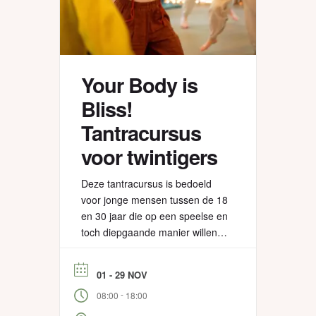
Your Body is
Bliss!
Tantracursus
voor twintigers
Deze tantracursus is bedoeld
voor jonge mensen tussen de 18
en 30 jaar die op een speelse en
toch diepgaande manier willen
ontdekken wat tantra voor hun
leven kan betekenen. Tantra is
01 - 29 NOV
een van oorsprong Indiase
-
08:00
18:00
levensfilosofie die je helpt om
minder in je hoofd te zitten en