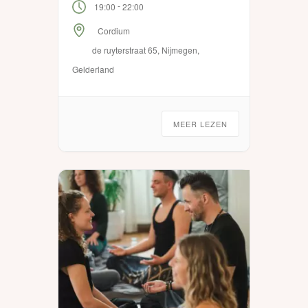
-
19:00
22:00
ruimte hebben om te dansen.
Cordium
de ruyterstraat 65, Nijmegen,
Gelderland
MEER LEZEN