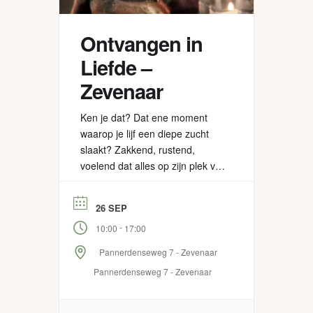
Ontvangen in
Liefde –
Zevenaar
Ken je dat? Dat ene moment
waarop je lijf een diepe zucht
slaakt? Zakkend, rustend,
voelend dat alles op zijn plek valt
en precies klopt. Niks hoeft meer
te veranderen, anders te zijn. Je
26 SEP
voelt jezelf genieten in elke vezel
-
10:00
17:00
van je lichaam. Het gaat vanzelf.
Pannerdenseweg 7 - Zevenaar
Pannerdenseweg 7 - Zevenaar