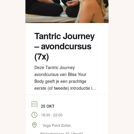
Tantric Journey
– avondcursus
(7x)
Deze Tantric Journey
avondcursus van Bliss Your
Body geeft je een prachtige
eerste (of tweede) introductie in
tantra. We geven deze cursus al
zo’n 12 jaar met twee groepen
25 OKT
per jaar. Al heel veel mensen
-
18:30
22:00
gingen je dus al voor! In de
cursus nemen we je aan de
Yoga Point Zuilen
hand van het 7-chakrasysteem
Wallesteinlaan 45, Utrecht