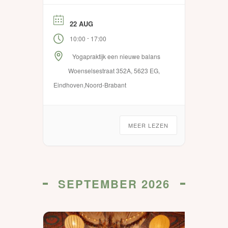
Om te voelen wat er in je leeft,
zonder iets te hoeven oplossen
22 AUG
of veranderen? Tijdens deze
-
workshop creëren we een
10:00
17:00
warme en veilige bedding […]
Yogapraktijk een nieuwe balans
Woenselsestraat 352A, 5623 EG,
Eindhoven,Noord-Brabant
MEER LEZEN
SEPTEMBER 2026