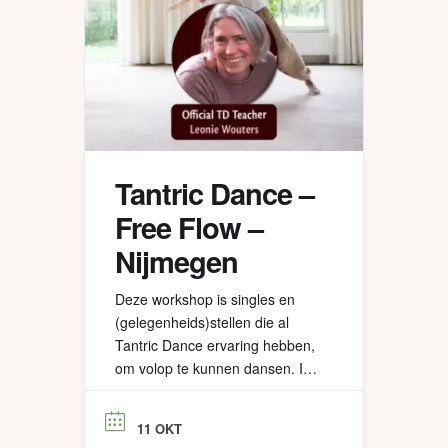
Tantric Dance –
Free Flow –
Nijmegen
Deze workshop is singles en
(gelegenheids)stellen die al
Tantric Dance ervaring hebben,
om volop te kunnen dansen. In
de grote zaal van het Cordium,
met een zachte judomat als
11 OKT
ondergrond, zodat we volop de