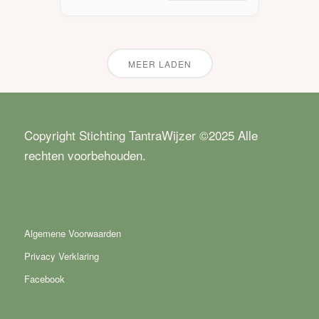
tantraworkshop worden ze
uitgenodigd om aan elkaar te
laten […]
MEER LADEN
Copyright Stichting TantraWijzer ©2025 Alle
rechten voorbehouden.
Algemene Voorwaarden
Privacy Verklaring
Facebook