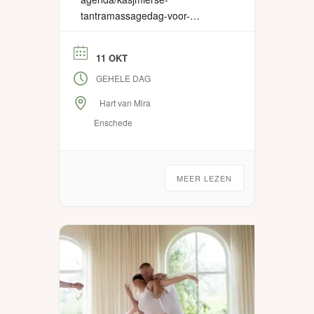
tantramassagedag-voor-
vrouwen-in-enschede/ LET OP
EARLYBIRD t/m 31 mei 🌻 Een
11 OKT
dag vol zachtheid, zelfliefde,
GEHELE DAG
verbinding en vrouwelijkheid. 🌻
Een dag waarin jij mag landen,
Hart van Mira
voelen en ontvangen. 🌻 Een
Enschede
dag helemaal voor jou om
liefdevol aangeraakt te worden
en aan te raken. 🌻 Een dag om
te verbinden met gelijkgestemde
MEER LEZEN
vrouwen. 🌻 Een dag […]