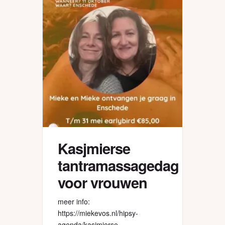
en in vrijheid onderzoeken met
wie of […]
Kasjmierse
tantramassagedag
voor vrouwen
meer info:
https://miekevos.nl/hipsy-
agenda/kasjmierse-