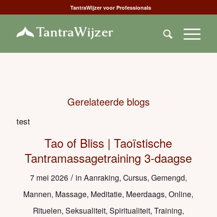
TantraWijzer voor Professionals
Gerelateerde blogs
test
Tao of Bliss | Taoïstische
Tantramassagetraining 3-daagse
/
7 mei 2026
in
Aanraking
,
Cursus
,
Gemengd
,
Mannen
,
Massage
,
Meditatie
,
Meerdaags
,
Online
,
Rituelen
,
Seksualiteit
,
Spiritualiteit
,
Training
,