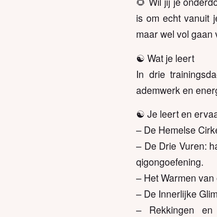
🌻 Wil jij je onder
is om echt vanuit 
maar wel vol gaan
☯️ Wat je leert
In drie trainings
ademwerk en energ
☯️ Je leert en ervaa
– De Hemelse Cirke
– De Drie Vuren: h
qigongoefening.
– Het Warmen van d
– De Innerlijke Gl
– Rekkingen en 