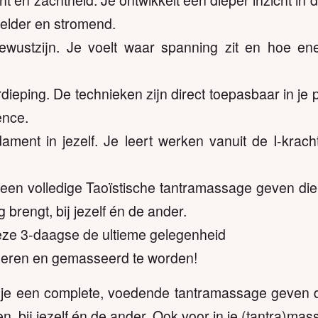
helder en stromend.
ewustzijn. Je voelt waar spanning zit en hoe ene
dieping. De technieken zijn direct toepasbaar in je pr
ence.
ament in jezelf. Je leert werken vanuit de I-krach
 een volledige Taoïstische tantramassage geven die
 brengt, bij jezelf én de ander.
 deze 3-daagse de ultieme gelegenheid
seren en gemasseerd te worden!
 je een complete, voedende tantramassage geven d
en, bij jezelf én de ander. Ook voor in je (tantra)mas