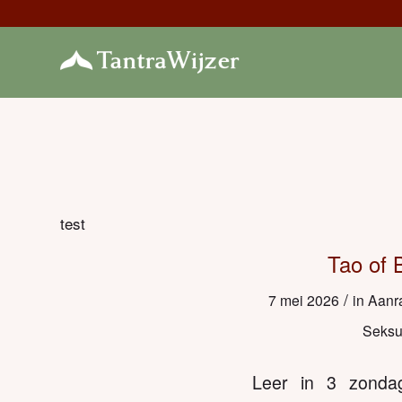
test
Tao of 
/
7 mei 2026
in
Aanr
Seksua
Leer in 3 zondag