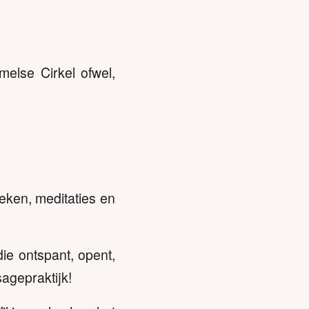
melse Cirkel ofwel,
ieken, meditaties en
ie ontspant, opent,
sagepraktijk!