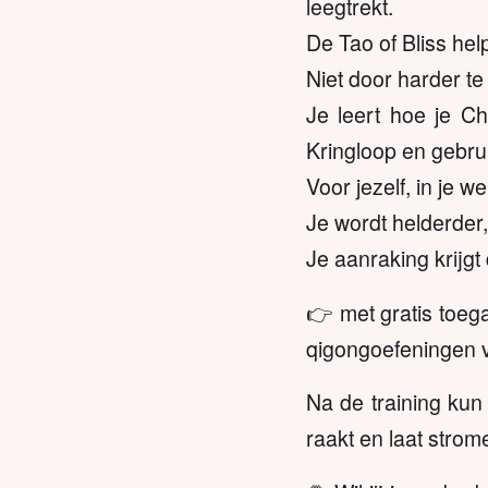
leegtrekt.
De Tao of Bliss help
Niet door harder te
Je leert hoe je Ch
Kringloop en gebruik
Voor jezelf, in je we
Je wordt helderder,
Je aanraking krijgt
👉 met gratis toega
qigongoefeningen 
Na de training kun
raakt en laat strom