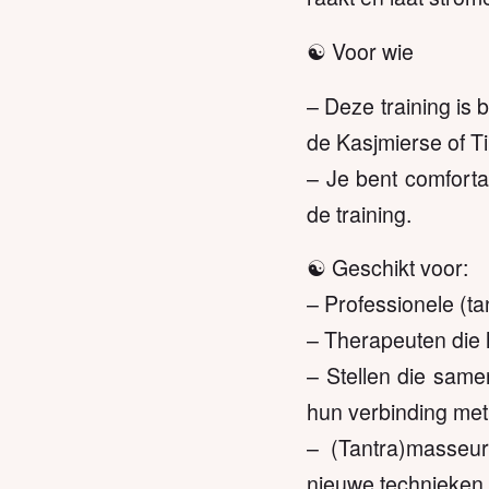
☯️ Voor wie
– Deze training is 
de Kasjmierse of Ti
– Je bent comforta
de training.
☯️ Geschikt voor:
– Professionele (t
– Therapeuten die h
– Stellen die same
hun verbinding met 
– (Tantra)masseu
nieuwe technieken