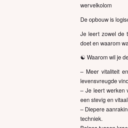
wervelkolom
De opbouw is logisc
Je leert zowel de t
doet en waarom waa
☯️ Waarom wil je d
– Meer vitaliteit 
levensvreugde vin
– Je leert werken 
een stevig en vitaal
– Diepere aanrakin
techniek.
Balans tussen krach