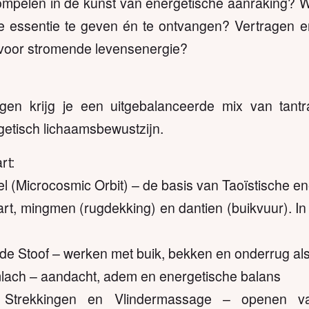
dompelen in de kunst van energetische aanraking? W
je essentie te geven én te ontvangen? Vertragen 
 voor stromende levensenergie?
dagen krijg je een uitgebalanceerde mix van tant
etisch lichaamsbewustzijn.
rt:
l (Microcosmic Orbit) – de basis van Taoïstische e
art, mingmen (rugdekking) en dantien (buikvuur). I
e Stoof – werken met buik, bekken en onderrug al
imlach – aandacht, adem en energetische balans
Strekkingen en Vlindermassage – openen v