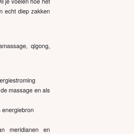
il je voelen hoe het
en echt diep zakken
ramassage, qigong,
nergiestroming
n de massage en als
s energiebron
an meridianen en