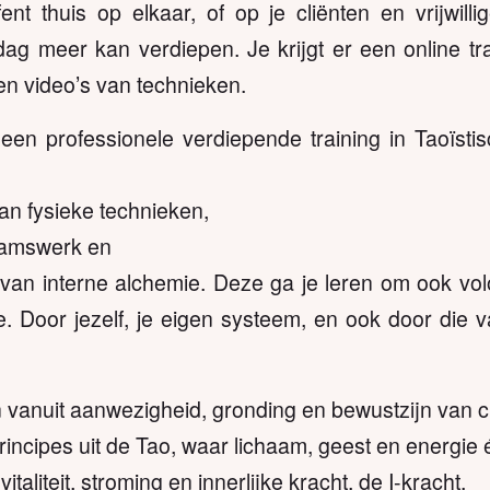
ent thuis op elkaar, of op je cliënten en vrijwilli
ag meer kan verdiepen. Je krijgt er een online tra
 en video’s van technieken.
 een professionele verdiepende training in Taoïst
an fysieke technieken,
aamswerk en
van interne alchemie. Deze ga je leren om ook vol
. Door jezelf, je eigen systeem, en ook door die va
n vanuit aanwezigheid, gronding en bewustzijn van c
incipes uit de Tao, waar lichaam, geest en energie
italiteit, stroming en innerlijke kracht, de I-kracht.