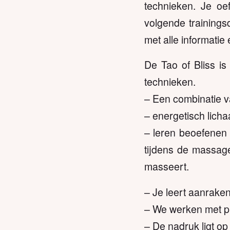
technieken. Je oef
volgende trainingsd
met alle informatie
De Tao of Bliss is
technieken.
– Een combinatie v
– energetisch lich
– leren beoefenen 
tijdens de massage
masseert.
– Je leert aanrake
– We werken met pr
– De nadruk ligt op v