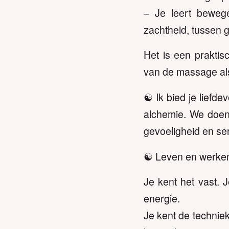
– Je leert beweg
zachtheid, tussen 
Het is een praktis
van de massage al
☯️ Ik bied je liefd
alchemie. We doen 
gevoeligheid en sen
☯️ Leven en werken
Je kent het vast. J
energie.
Je kent de techniek