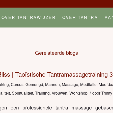
OVER TANTRAWIJZER
OVER TANTRA
AA
Gerelateerde blogs
Bliss | Taoïstische Tantramassagetraining 
aking
,
Cursus
,
Gemengd
,
Mannen
,
Massage
,
Meditatie
,
Meerda
/
liteit
,
Spiritualiteit
,
Training
,
Vrouwen
,
Workshop
door
Trinity
en een professionele tantra massage gebasee