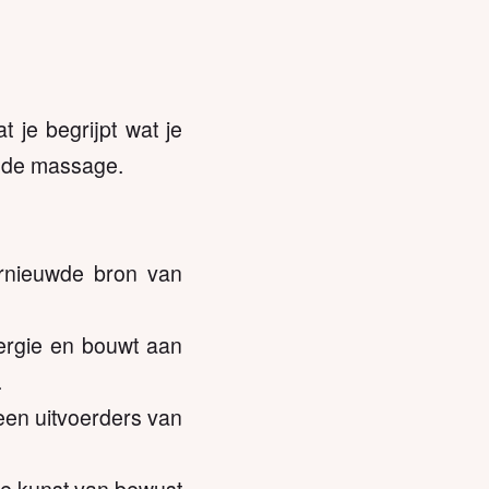
t je begrijpt wat je
n de massage.
hernieuwde bron van
nergie en bouwt aan
.
een uitvoerders van
 de kunst van bewust