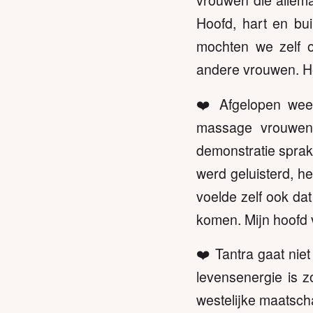
vrouwen die allema
Hoofd, hart en bui
mochten we zelf o
andere vrouwen. He
❤️ Afgelopen wee
massage vrouwen
demonstratie sprak 
werd geluisterd, he
voelde zelf ook dat
komen. Mijn hoofd 
❤️ Tantra gaat nie
levensenergie is z
westelijke maatsch