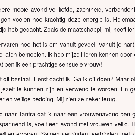
ere mooie avond vol liefde, zachtheid, verbonden
gen voelen hoe krachtig deze energie is. Helemaal
ltijd heb gedacht. Zoals de maatschappij mij heeft l
varen hoe het is om vanuit gevoel, vanuit je hart
te laten bemoeien. Ik heb mijzelf leren kennen doo
t ben ik een prachtige sensuele vrouw!
dit bestaat. Eerst dacht ik. Ga ik dit doen? Maar oh
jezelf te kunnen zijn en verwend te worden. En ge
eer en veilige bedding. Mij zien ze zeker terug.
id naar Tantra dat ik naar een vrouwenavond ben 
 spannend is, voelt een avond met vrouwen veilig. 
 willen ervaren. Samen verbinden, verbinden met zi