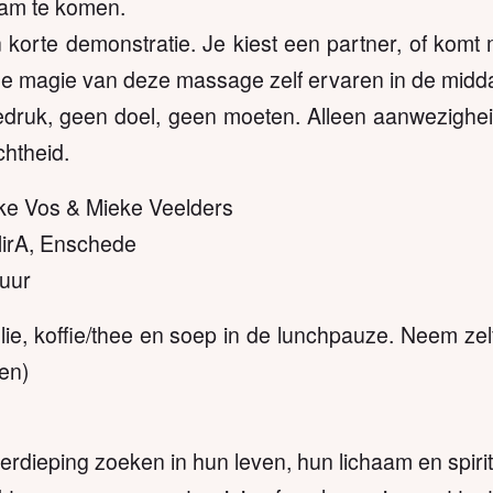
aam te komen.
 korte demonstratie. Je kiest een partner, of kom
e magie van deze massage zelf ervaren in de midd
iedruk, geen doel, geen moeten. Alleen aanwezighei
chtheid.
ke Vos & Mieke Veelders
MirA, Enschede
 uur
lie, koffie/thee en soep in de lunchpauze. Neem zel
len)
rdieping zoeken in hun leven, hun lichaam en spirit