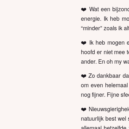
❤️ Wat een bijzond
energie. Ik heb mo
“minder” zoals ik a
❤️ Ik heb mogen er
hoofd er niet mee 
ander. En oh my wa
❤️ Zo dankbaar dat 
om even helemaal 
nog fijner. Fijne sf
❤️ Nieuwsgierighe
natuurlijk best wel
allemaal hetzelfde