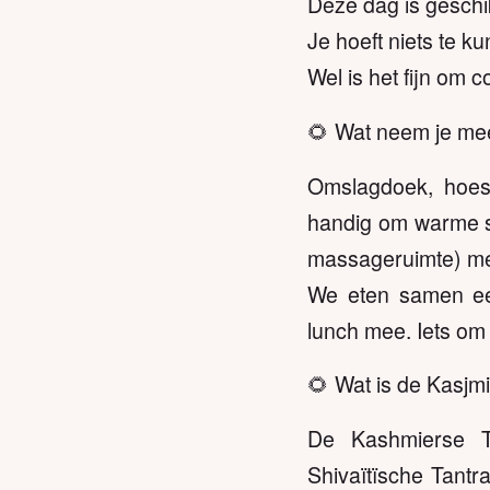
Deze dag is geschik
Je hoeft niets te ku
Wel is het fijn om c
🌻 Wat neem je me
Omslagdoek, hoes
handig om warme so
massageruimte) me
We eten samen ee
lunch mee. Iets om 
🌻 Wat is de Kasj
De Kashmierse Ta
Shivaïtïsche Tantr