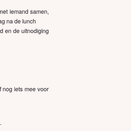
t met iemand samen,
ag na de lunch
d en de uitnodiging
f nog iets mee voor
.