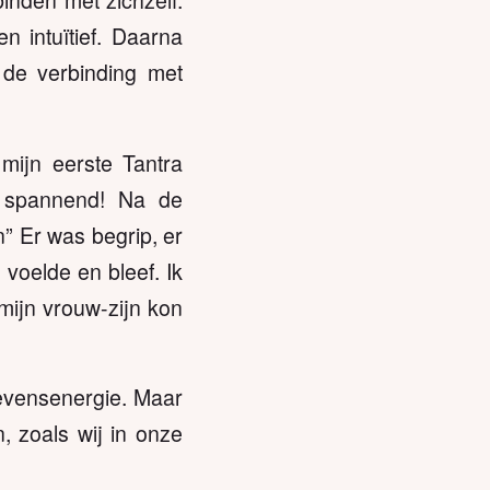
inden met zichzelf.
n intuïtief. Daarna
 de verbinding met
ijn eerste Tantra
 spannend! Na de
n” Er was begrip, er
 voelde en bleef. Ik
 mijn vrouw-zijn kon
levensenergie. Maar
, zoals wij in onze