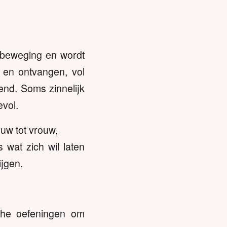
 beweging en wordt
en ontvangen, vol
end. Soms zinnelijk
evol.
ouw tot vrouw,
s wat zich wil laten
ijgen.
che oefeningen om