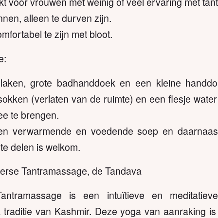
t voor vrouwen met weinig of veel ervaring met tant
nnen, alleen te durven zijn.
omfortabel te zijn met bloot.
e:
laken, grote badhanddoek en een kleine handdoe
kken (verlaten van de ruimte) en een flesje water
e te brengen.
n verwarmende en voedende soep en daarnaast
te delen is welkom.
mierse Tantramassage, de Tandava
ntramassage is een intuïtieve en meditatie
a traditie van Kashmir. Deze yoga van aanraking i