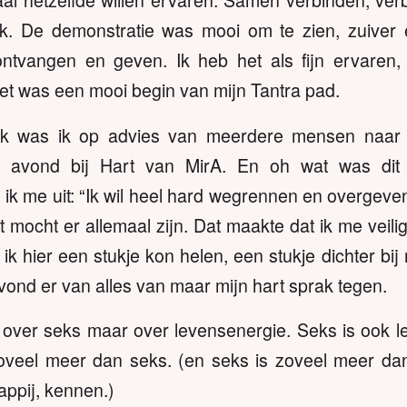
al hetzelfde willen ervaren. Samen verbinden, verb
k. De demonstratie was mooi om te zien, zuiver e
ntvangen en geven. Ik heb het als fijn ervaren,
t was een mooi begin van mijn Tantra pad.
k was ik op advies van meerdere mensen naar m
 avond bij Hart van MirA. En oh wat was dit
ik me uit: “Ik wil heel hard wegrennen en overgeve
t mocht er allemaal zijn. Dat maakte dat ik me veilig
 ik hier een stukje kon helen, een stukje dichter bij
vond er van alles van maar mijn hart sprak tegen.
t over seks maar over levensenergie. Seks is ook 
oveel meer dan seks. (en seks is zoveel meer dan
appij, kennen.)