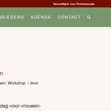
TantraWijzer voor Professionals
NBIEDERS
AGENDA
CONTACT
n
/
wen
,
Workshop
door
gedag-voor-vrouwen-