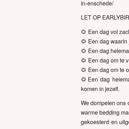
in-enschede/
LET OP EARLYBIRD
🌻 Een dag vol zach
🌻 Een dag waarin 
🌻 Een dag helemaa
🌻 Een dag om te v
🌻 Een dag om te on
🌻Een dag helemaa
komen in jezelf.
We dompelen ons on
warme bedding mag j
gekoesterd en uitge