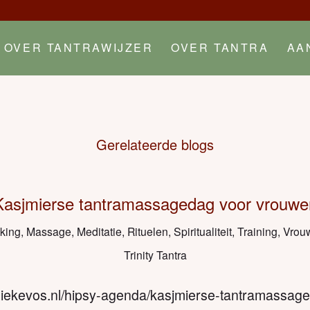
OVER TANTRAWIJZER
OVER TANTRA
AA
Gerelateerde blogs
Kasjmierse tantramassagedag voor vrouwe
king
,
Massage
,
Meditatie
,
Rituelen
,
Spiritualiteit
,
Training
,
Vrou
Trinity Tantra
/miekevos.nl/hipsy-agenda/kasjmierse-tantramassa