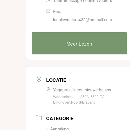
Tantramassage Leonie Wouters
Email
leoniewouters432@hotmail.com
Meer Lezen
LOCATIE
Yogapraktijk een nieuwe balans
Woenselsestraat 352A, 5623 EG,
Eindhoven,Noord-Brabant
CATEGORIE
Aanraking