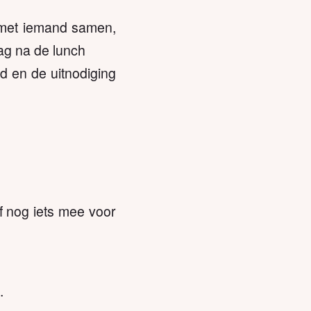
t met iemand samen,
ag na de lunch
d en de uitnodiging
f nog iets mee voor
.