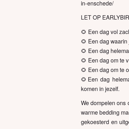
in-enschede/
LET OP EARLYBIRD
🌻 Een dag vol zach
🌻 Een dag waarin 
🌻 Een dag helemaa
🌻 Een dag om te v
🌻 Een dag om te on
🌻Een dag helemaa
komen in jezelf.
We dompelen ons on
warme bedding mag j
gekoesterd en uitge