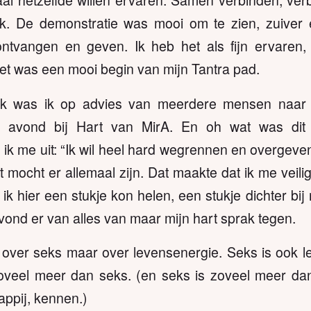
al hetzelfde willen ervaren. Samen verbinden, verb
k. De demonstratie was mooi om te zien, zuiver e
ntvangen en geven. Ik heb het als fijn ervaren,
t was een mooi begin van mijn Tantra pad.
k was ik op advies van meerdere mensen naar m
 avond bij Hart van MirA. En oh wat was dit
ik me uit: “Ik wil heel hard wegrennen en overgeve
t mocht er allemaal zijn. Dat maakte dat ik me veilig
 ik hier een stukje kon helen, een stukje dichter bij
vond er van alles van maar mijn hart sprak tegen.
t over seks maar over levensenergie. Seks is ook 
oveel meer dan seks. (en seks is zoveel meer dan
appij, kennen.)