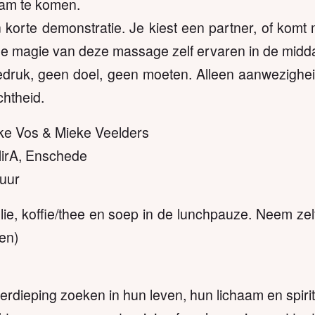
aam te komen.
 korte demonstratie. Je kiest een partner, of kom
e magie van deze massage zelf ervaren in de midd
iedruk, geen doel, geen moeten. Alleen aanwezighei
chtheid.
ke Vos & Mieke Veelders
MirA, Enschede
 uur
lie, koffie/thee en soep in de lunchpauze. Neem zel
len)
rdieping zoeken in hun leven, hun lichaam en spirit