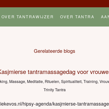
OVER TANTRAWIJZER
OVER TANTRA
AA
Gerelateerde blogs
Kasjmierse tantramassagedag voor vrouwe
king
,
Massage
,
Meditatie
,
Rituelen
,
Spiritualiteit
,
Training
,
Vrou
Trinity Tantra
/miekevos.nl/hipsy-agenda/kasjmierse-tantramassa