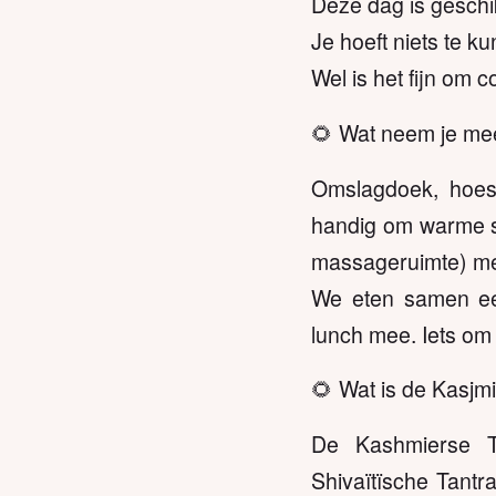
Deze dag is geschik
Je hoeft niets te ku
Wel is het fijn om c
🌻 Wat neem je me
Omslagdoek, hoes
handig om warme so
massageruimte) me
We eten samen ee
lunch mee. Iets om 
🌻 Wat is de Kasj
De Kashmierse Ta
Shivaïtïsche Tantr