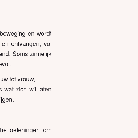
 beweging en wordt
en ontvangen, vol
end. Soms zinnelijk
evol.
ouw tot vrouw,
s wat zich wil laten
ijgen.
che oefeningen om