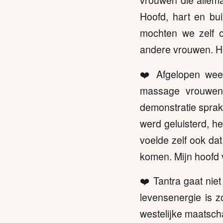
vrouwen die allema
Hoofd, hart en bui
mochten we zelf o
andere vrouwen. He
❤️ Afgelopen wee
massage vrouwen
demonstratie sprak 
werd geluisterd, he
voelde zelf ook dat
komen. Mijn hoofd 
❤️ Tantra gaat nie
levensenergie is z
westelijke maatsch