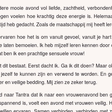
ere mooie avond vol liefde, zachtheid, verbonden
gen voelen hoe krachtig deze energie is. Helemaal
ltijd heb gedacht. Zoals de maatschappij mij heeft l
varen hoe het is om vanuit gevoel, vanuit je hart
te laten bemoeien. Ik heb mijzelf leren kennen doo
t ben ik een prachtige sensuele vrouw!
dit bestaat. Eerst dacht ik. Ga ik dit doen? Maar oh
jezelf te kunnen zijn en verwend te worden. En ge
eer en veilige bedding. Mij zien ze zeker terug.
id naar Tantra dat ik naar een vrouwenavond ben 
 spannend is, voelt een avond met vrouwen veilig. 
 willen ervaren. Samen verbinden, verbinden met zi