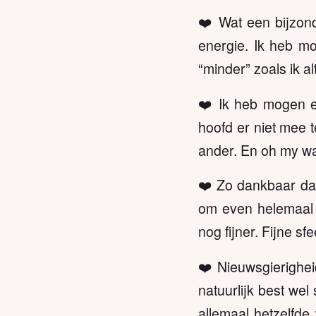
❤️ Wat een bijzond
energie. Ik heb mo
“minder” zoals ik a
❤️ Ik heb mogen er
hoofd er niet mee 
ander. En oh my wa
❤️ Zo dankbaar dat 
om even helemaal 
nog fijner. Fijne sf
❤️ Nieuwsgierighe
natuurlijk best wel
allemaal hetzelfde