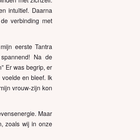
inden met zichzelf.
n intuïtief. Daarna
 de verbinding met
ijn eerste Tantra
 spannend! Na de
n” Er was begrip, er
 voelde en bleef. Ik
 mijn vrouw-zijn kon
levensenergie. Maar
, zoals wij in onze