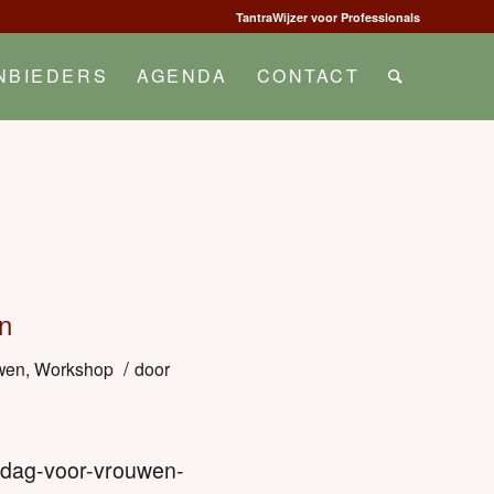
TantraWijzer voor Professionals
NBIEDERS
AGENDA
CONTACT
n
/
wen
,
Workshop
door
gedag-voor-vrouwen-