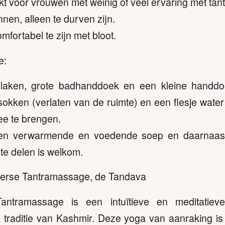
t voor vrouwen met weinig of veel ervaring met tant
nnen, alleen te durven zijn.
omfortabel te zijn met bloot.
e:
laken, grote badhanddoek en een kleine handdoe
kken (verlaten van de ruimte) en een flesje water
e te brengen.
n verwarmende en voedende soep en daarnaast
te delen is welkom.
mierse Tantramassage, de Tandava
ntramassage is een intuïtieve en meditatie
a traditie van Kashmir. Deze yoga van aanraking i