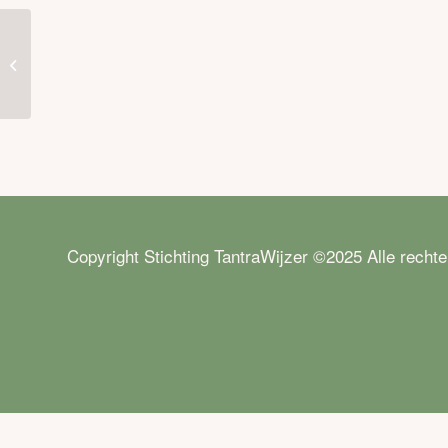
Jaartraining Tantra voor Vrouwen
2025
Copyright Stichting TantraWijzer ©2025 Alle recht