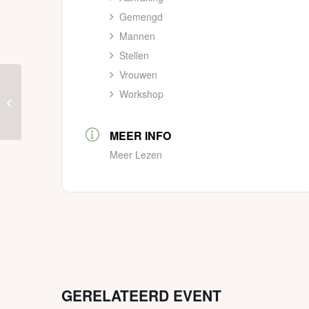
Gemengd
Mannen
Stellen
Vrouwen
MASSAGE editie –
Workshop
Raken en Aangeraakt
worden
MEER INFO
Meer Lezen
GERELATEERD EVENT