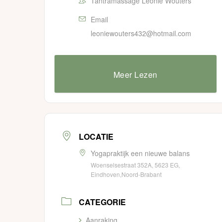
Tantramassage Leonie Wouters
Email
leoniewouters432@hotmail.com
Meer Lezen
LOCATIE
Yogapraktijk een nieuwe balans
Woenselsestraat 352A, 5623 EG,
Eindhoven,Noord-Brabant
CATEGORIE
Aanraking